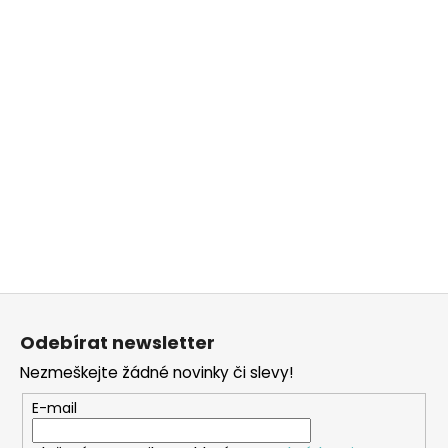
Z
á
Odebírat newsletter
p
Nezmeškejte žádné novinky či slevy!
a
t
E-mail
í