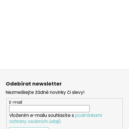
Z
á
Odebírat newsletter
p
Nezmeškejte žádné novinky či slevy!
a
t
E-mail
í
Vložením e-mailu souhlasíte s
podmínkami
ochrany osobních údajů