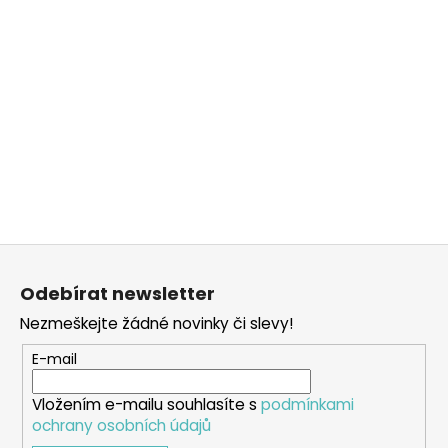
Z
á
Odebírat newsletter
p
Nezmeškejte žádné novinky či slevy!
a
t
E-mail
í
Vložením e-mailu souhlasíte s
podmínkami
ochrany osobních údajů