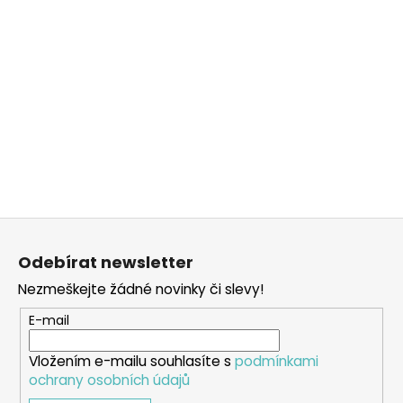
Z
á
Odebírat newsletter
p
Nezmeškejte žádné novinky či slevy!
a
t
E-mail
í
Vložením e-mailu souhlasíte s
podmínkami
ochrany osobních údajů