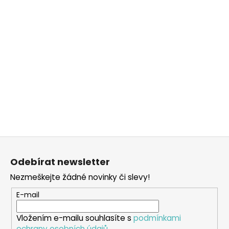
Z
á
Odebírat newsletter
p
Nezmeškejte žádné novinky či slevy!
a
t
E-mail
í
Vložením e-mailu souhlasíte s
podmínkami
ochrany osobních údajů