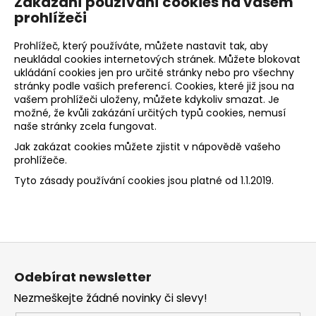
Zakázání používání cookies na vašem
prohlížeči
Prohlížeč, který používáte, můžete nastavit tak, aby
neukládal cookies internetových stránek. Můžete blokovat
ukládání cookies jen pro určité stránky nebo pro všechny
stránky podle vašich preferencí. Cookies, které již jsou na
vašem prohlížeči uloženy, můžete kdykoliv smazat. Je
možné, že kvůli zakázání určitých typů cookies, nemusí
naše stránky zcela fungovat.
Jak zakázat cookies můžete zjistit v nápovědě vašeho
prohlížeče.
Tyto zásady používání cookies jsou platné od 1.1.2019.
Z
á
Odebírat newsletter
p
Nezmeškejte žádné novinky či slevy!
a