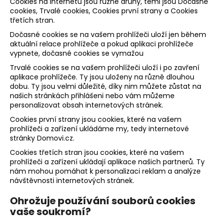
č
Cookies na internetu jsou různé druhy, těmi jsou Dočasné
u
cookies, Trvalé cookies, Cookies první strany a Cookies
třetích stran.
j
e
Dočasné cookies se na vašem prohlížeči uloží jen během
m
aktuální relace prohlížeče a pokud aplikaci prohlížeče
vypnete, dočasné cookies se vymažou
e
Trvalé cookies se na vašem prohlížeči uloží i po zavření
aplikace prohlížeče. Ty jsou uloženy na různě dlouhou
dobu. Ty jsou velmi důležité, díky nim můžete zůstat na
našich stránkách přihlášeni nebo vám můžeme
personalizovat obsah internetových stránek.
Cookies první strany jsou cookies, které na vašem
prohlížeči a zařízení ukládáme my, tedy internetové
stránky Domovi.cz.
Cookies třetích stran jsou cookies, které na vašem
prohlížeči a zařízení ukládají aplikace našich partnerů. Ty
nám mohou pomáhat k personalizaci reklam a analýze
návštěvnosti internetových stránek.
Ohrožuje používání souborů cookies
vaše soukromí?