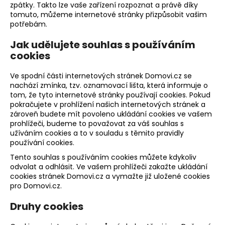
zpátky. Takto lze vaše zařízení rozpoznat a právě díky
a
tomuto, můžeme internetové stránky přizpůsobit vašim
j
potřebám.
í
Jak udělujete souhlas s používáním
t
cookies
?
Ve spodní části internetových stránek Domovi.cz se
nachází zmínka, tzv. oznamovací lišta, která informuje o
tom, že tyto internetové stránky používají cookies. Pokud
pokračujete v prohlížení našich internetových stránek a
zároveň budete mít povoleno ukládání cookies ve vašem
HLEDAT
prohlížeči, budeme to považovat za váš souhlas s
užíváním cookies a to v souladu s těmito pravidly
používání cookies.
Tento souhlas s používáním cookies můžete kdykoliv
D
odvolat a odhlásit. Ve vašem prohlížeči zakažte ukládání
o
cookies stránek Domovi.cz a vymažte již uložené cookies
p
pro Domovi.cz.
o
r
Druhy cookies
u