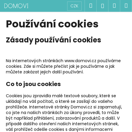
K
Přejít
Hledat
Náku
M
Přihlášen
CZK
na
o
obsah
Zpět
Zpět
košík
š
Používání cookies
í
C
k
Zásady používání cookies
o
p
o
Na internetových stránkách www.domovi.cz používáme
t
cookies. Zde si můžete přečíst jak je používáme a jak
ř
můžete zakázat jejich další používání.
e
Co to jsou cookies
b
u
Cookies jsou zpravidla malé textové soubory, které se
j
ukládají na váš počítač, a které se zasílají do vašeho
e
prohlížeče. Internetové stránky Domovi.cz si zapamatují,
co jste na našich stránkách za úkony provedli, to může
t
být například přihlášení, zobrazování produktů a další. V
e
případě dalšího otevření našich internetových stránek,
váš prohlížeč odešle cookies s danými informacemi
n