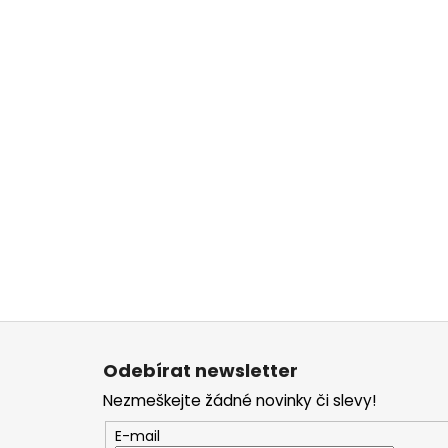
Z
á
Odebírat newsletter
p
Nezmeškejte žádné novinky či slevy!
a
t
E-mail