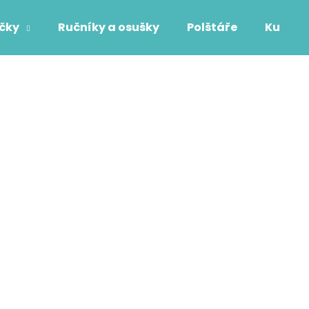
áčky
Ručníky a osušky
Polštáře
Kuchyň
Co potřebujete najít?
HLEDAT
Doporučujeme