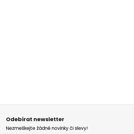
č
u
j
e
m
e
Z
á
Odebírat newsletter
p
Nezmeškejte žádné novinky či slevy!
a