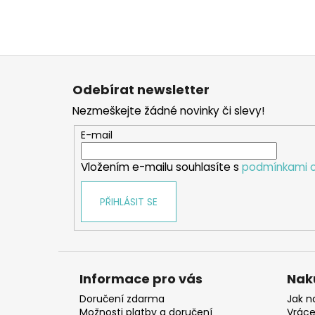
Z
á
Odebírat newsletter
p
Nezmeškejte žádné novinky či slevy!
a
t
E-mail
í
Vložením e-mailu souhlasíte s
podmínkami o
PŘIHLÁSIT SE
Informace pro vás
Nak
Doručení zdarma
Jak n
Možnosti platby a doručení
Vráce