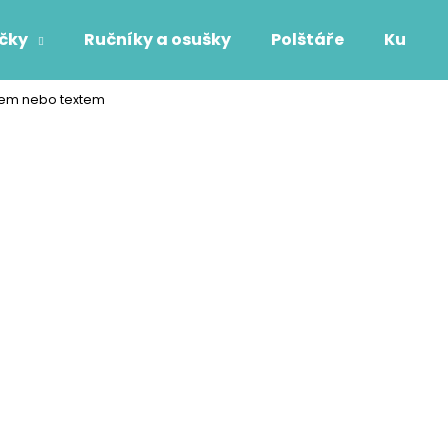
áčky
Ručníky a osušky
Polštáře
Kuchyň
énem nebo textem
Co potřebujete najít?
HLEDAT
Doporučujeme