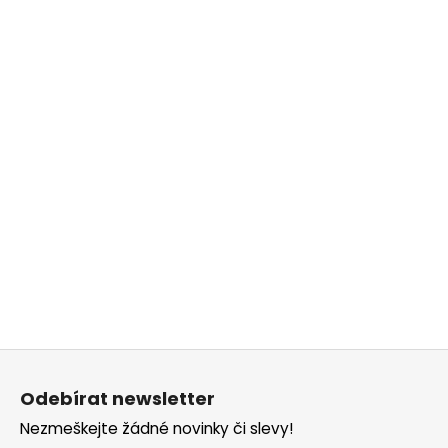
č
u
j
e
m
e
Z
á
Odebírat newsletter
p
Nezmeškejte žádné novinky či slevy!
a