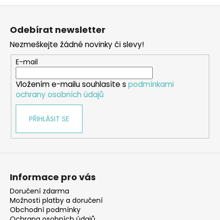
Z
á
Odebírat newsletter
p
Nezmeškejte žádné novinky či slevy!
a
t
E-mail
í
Vložením e-mailu souhlasíte s
podmínkami
ochrany osobních údajů
PŘIHLÁSIT SE
Informace pro vás
Doručení zdarma
Možnosti platby a doručení
Obchodní podmínky
Ochrana osobních údajů