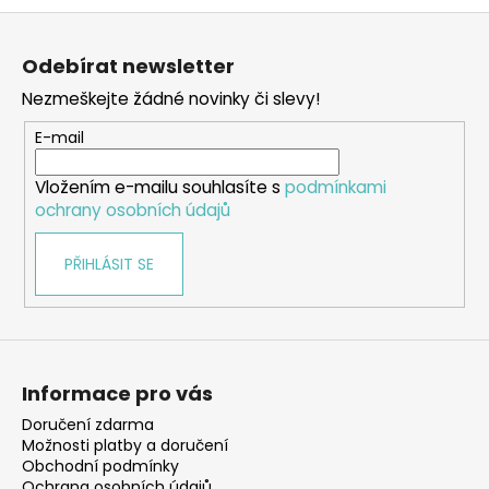
Z
á
Odebírat newsletter
p
Nezmeškejte žádné novinky či slevy!
a
t
E-mail
í
Vložením e-mailu souhlasíte s
podmínkami
ochrany osobních údajů
PŘIHLÁSIT SE
Informace pro vás
Doručení zdarma
Možnosti platby a doručení
Obchodní podmínky
Ochrana osobních údajů