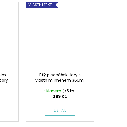
VLASTNÍ TEXT
tním
Bílý plecháček Hory s
odrý
vlastním jménem 360ml
Skladem
(>5 ks)
299 Kč
DETAIL