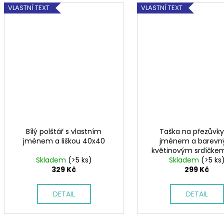
VLASTNÍ TEXT
VLASTNÍ TEXT
Bílý polštář s vlastním
Taška na přezůvky
jménem a liškou 40x40
jménem a barev
květinovým srdíčkem
Skladem
(>5 ks)
Skladem
39,5 cm
(>5 ks
329 Kč
299 Kč
DETAIL
DETAIL