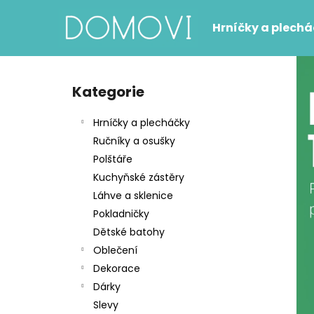
K
Přejít
na
o
Hrníčky a plech
obsah
Zpět
Zpět
š
do
do
í
P
k
obchodu
obchodu
o
Kategorie
Přeskočit
s
kategorie
t
Hrníčky a plecháčky
r
Ručníky a osušky
a
Polštáře
n
Kuchyňské zástěry
n
Láhve a sklenice
í
Pokladničky
p
Dětské batohy
a
Oblečení
n
Dekorace
e
Dárky
l
Slevy