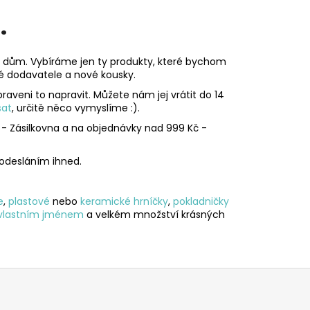
.
áš dům. Vybíráme jen ty produkty, které bychom
é dodavatele a nové kousky.
praveni to napravit. Můžete nám jej vrátit do 14
sat
, určitě něco vymyslíme :).
- Zásilkovna a na objednávky nad 999 Kč -
odesláním ihned.
e
,
plastové
nebo
keramické hrníčky
,
pokladničky
 vlastním jménem
a velkém množství krásných