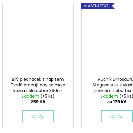
VLASTNÍ TEXT
Bílý plecháček s nápisem
Ručník Dinosaur
Tvrdě pracuji, aby se moje
Stegosaurus s vlas
koza měla dobře 360ml
jménem nebo tex
Skladem
(>5 ks)
Skladem
(>5 ks
259 Kč
179 Kč
od
DETAIL
DETAIL