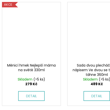
AKCE
Měnicí hrnek Nejlepší máma
Sada dvou plecháč
na světě 330ml
nápisem Ve dvou se t
táhne 360ml
Skladem
(>5 ks)
Skladem
(>5 ks
279 Kč
489 Kč
DETAIL
DETAIL