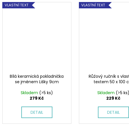
VLASTNÍ TEXT
VLASTNÍ TEXT
Bílá keramická pokladnička
Růžový ručník s vla
se jménem Lišky 9cm
textem 50 x 100 
Skladem
(>5 ks)
Skladem
(>5 ks
279 Kč
229 Kč
DETAIL
DETAIL