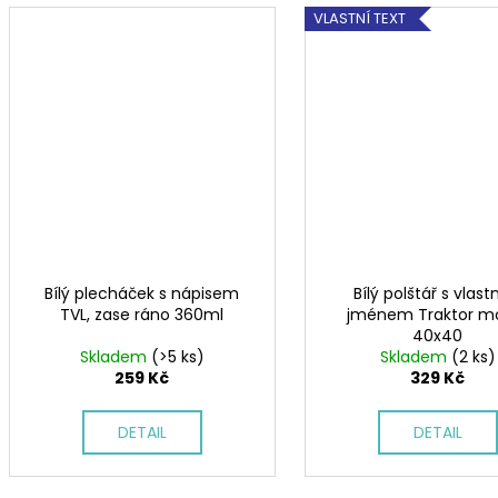
VLASTNÍ TEXT
Bílý plecháček s nápisem
Bílý polštář s vlas
TVL, zase ráno 360ml
jménem Traktor m
40x40
Skladem
(>5 ks)
Skladem
(2 ks)
259 Kč
329 Kč
DETAIL
DETAIL