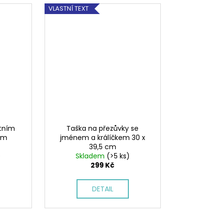
VLASTNÍ TEXT
stním
Taška na přezůvky se
cm
jménem a králíčkem 30 x
39,5 cm
)
Skladem
(>5 ks)
299 Kč
DETAIL