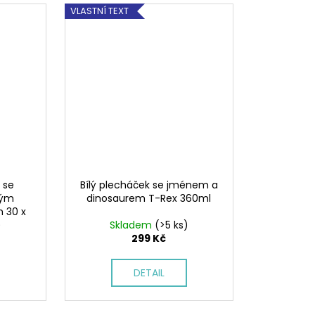
VLASTNÍ TEXT
 se
Bílý plecháček se jménem a
ným
dinosaurem T-Rex 360ml
 30 x
)
Skladem
(>5 ks)
299 Kč
DETAIL