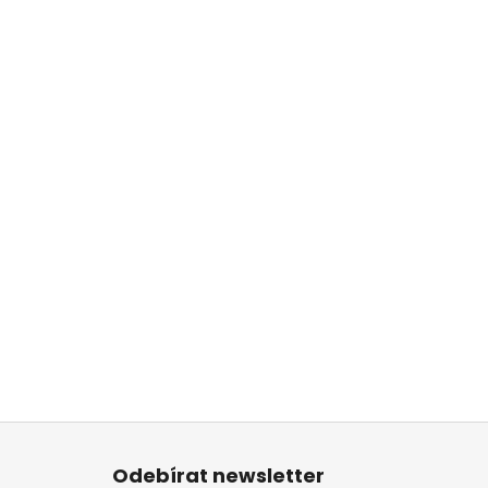
Z
á
Odebírat newsletter