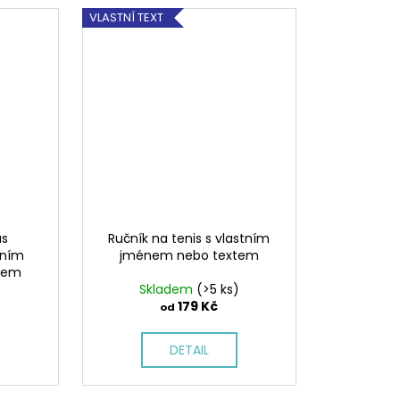
VLASTNÍ TEXT
us
Ručník na tenis s vlastním
tním
jménem nebo textem
tem
)
Skladem
(>5 ks)
179 Kč
od
DETAIL