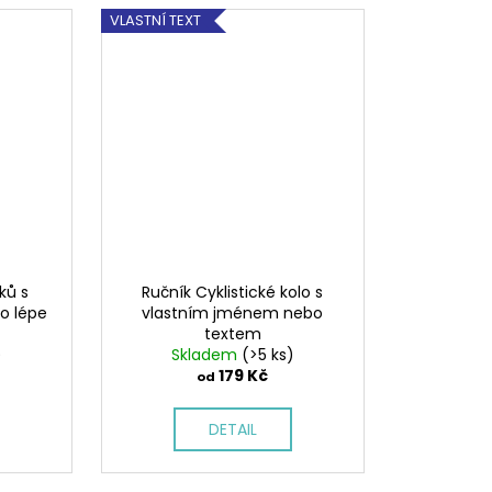
VLASTNÍ TEXT
ků s
Ručník Cyklistické kolo s
o lépe
vlastním jménem nebo
textem
)
Skladem
(>5 ks)
179 Kč
od
DETAIL