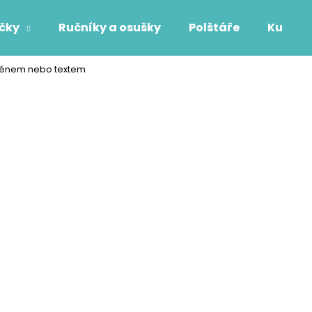
áčky
Ručníky a osušky
Polštáře
Kuchyň
jménem nebo textem
Co potřebujete najít?
HLEDAT
Doporučujeme