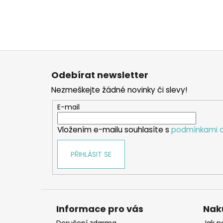
Z
á
Odebírat newsletter
p
Nezmeškejte žádné novinky či slevy!
a
t
E-mail
í
Vložením e-mailu souhlasíte s
podmínkami o
PŘIHLÁSIT SE
Informace pro vás
Nak
Doručení zdarma
Jak n