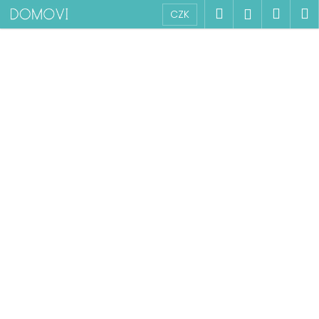
K
Přejít
Hledat
Náku
M
Přihlášen
CZK
na
o
obsah
Zpět
Zpět
košík
š
í
C
k
o
p
o
t
ř
e
b
u
j
e
t
e
n