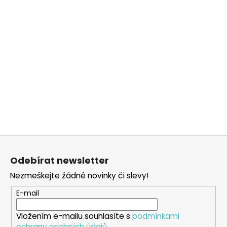
Z
á
Odebírat newsletter
p
Nezmeškejte žádné novinky či slevy!
a
t
E-mail
í
Vložením e-mailu souhlasíte s
podmínkami
ochrany osobních údajů