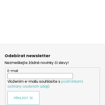
Z
á
Odebírat newsletter
p
Nezmeškejte žádné novinky či slevy!
a
t
E-mail
í
Vložením e-mailu souhlasíte s
podmínkami
ochrany osobních údajů
PŘIHLÁSIT SE