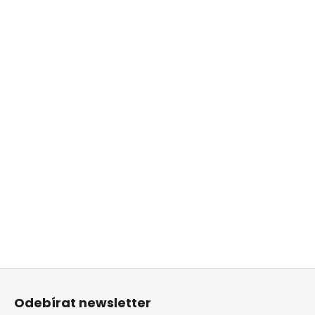
Z
á
Odebírat newsletter
p