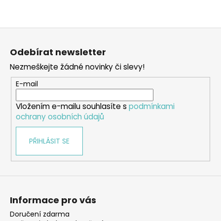
Z
á
Odebírat newsletter
p
Nezmeškejte žádné novinky či slevy!
a
t
E-mail
í
Vložením e-mailu souhlasíte s
podmínkami
ochrany osobních údajů
PŘIHLÁSIT SE
Informace pro vás
Doručení zdarma