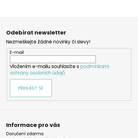
Z
á
Odebírat newsletter
p
Nezmeškejte žádné novinky či slevy!
a
t
E-mail
í
Vložením e-mailu souhlasíte s
podmínkami
ochrany osobních údajů
PŘIHLÁSIT SE
Informace pro vás
Doručení zdarma