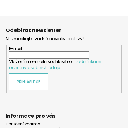
Z
á
Odebírat newsletter
p
Nezmeškejte žádné novinky či slevy!
a
t
E-mail
í
Vložením e-mailu souhlasíte s
podmínkami
ochrany osobních údajů
PŘIHLÁSIT SE
Informace pro vás
Doručení zdarma