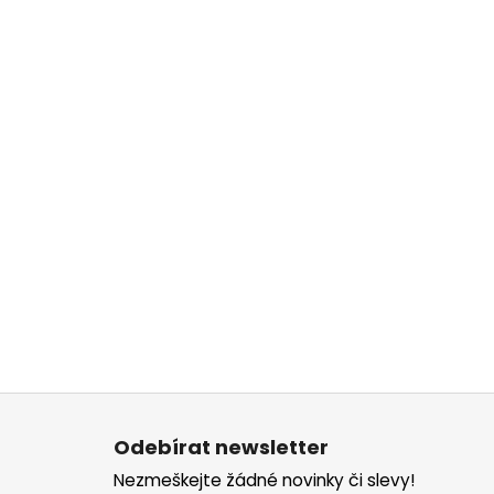
Z
á
Odebírat newsletter
p
Nezmeškejte žádné novinky či slevy!
a