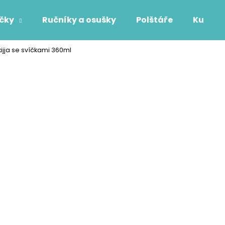
áčky
Ručníky a osušky
Polštáře
Kuchyň
jja se svíčkami 360ml
Co potřebujete najít?
HLEDAT
Doporučujeme