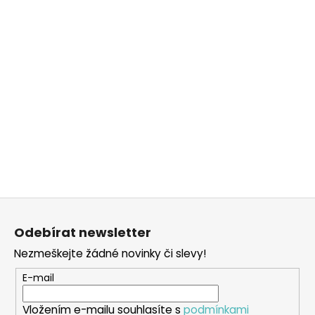
Z
á
Odebírat newsletter
p
Nezmeškejte žádné novinky či slevy!
a
t
E-mail
í
Vložením e-mailu souhlasíte s
podmínkami