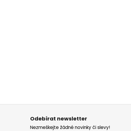
Z
á
Odebírat newsletter
p
Nezmeškejte žádné novinky či slevy!
a