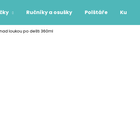
áčky
Ručníky a osušky
Polštáře
Kuchyň
ad loukou po dešti 360ml
Co potřebujete najít?
HLEDAT
Doporučujeme