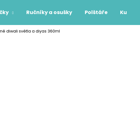
áčky
Ručníky a osušky
Polštáře
Kuchyň
é diwali světla a diyas 360ml
Co potřebujete najít?
HLEDAT
Doporučujeme