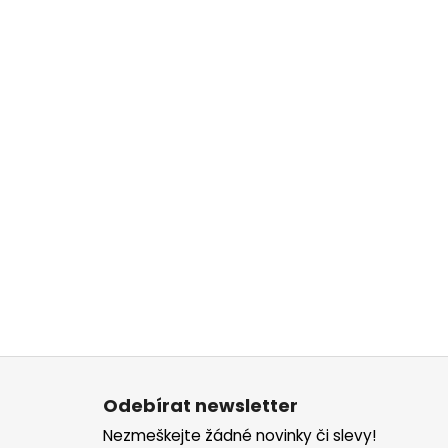
Z
á
Odebírat newsletter
p
Nezmeškejte žádné novinky či slevy!
a