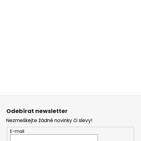
Z
á
Odebírat newsletter
p
Nezmeškejte žádné novinky či slevy!
a
t
E-mail
í