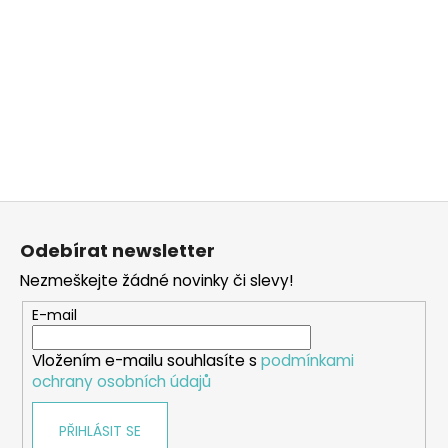
Z
á
Odebírat newsletter
p
Nezmeškejte žádné novinky či slevy!
a
t
E-mail
í
Vložením e-mailu souhlasíte s
podmínkami
ochrany osobních údajů
PŘIHLÁSIT SE