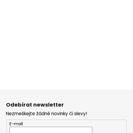
Z
á
Odebírat newsletter
p
Nezmeškejte žádné novinky či slevy!
a
t
E-mail
í