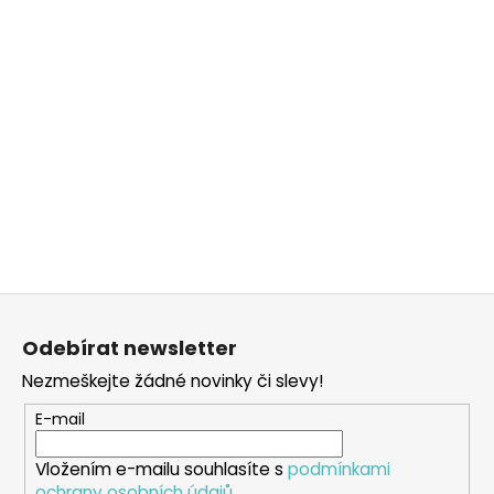
Z
á
Odebírat newsletter
p
Nezmeškejte žádné novinky či slevy!
a
t
E-mail
í
Vložením e-mailu souhlasíte s
podmínkami
ochrany osobních údajů