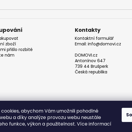
upování
Kontakty
akupovat
Kontaktní formulář
ní zboží
Email: info@domovi.cz
mi přišlo rozbité
te nám
DOMOVI.cz
Antonínov 647
739 44 Brušperk
Česká republika
 cookies, abychom Vám umožnili pohodlné
S
 webu a díky analýze provozu webu neustále
Obchodní podmínky
jeho funkce, výkon a použitelnost. Více informací