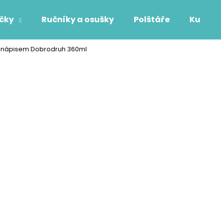
áčky
Ručníky a osušky
Polštáře
Kuchyň
s nápisem Dobrodruh 360ml
Co potřebujete najít?
HLEDAT
Doporučujeme