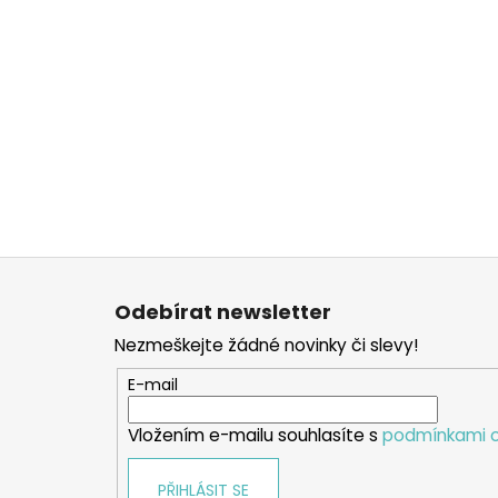
Z
á
Odebírat newsletter
p
Nezmeškejte žádné novinky či slevy!
a
t
E-mail
í
Vložením e-mailu souhlasíte s
podmínkami o
PŘIHLÁSIT SE