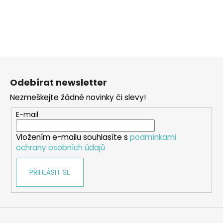
Z
á
Odebírat newsletter
p
Nezmeškejte žádné novinky či slevy!
a
t
E-mail
í
Vložením e-mailu souhlasíte s
podmínkami
ochrany osobních údajů
PŘIHLÁSIT SE