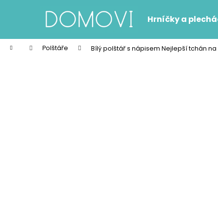
K
Přejít
na
o
Hrníčky a plech
obsah
Zpět
Zpět
š
do
do
í
Domů
Polštáře
Bílý polštář s nápisem Nejlepší tchán na
k
obchodu
obchodu