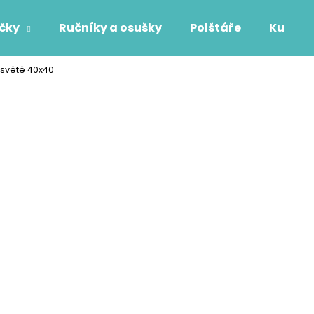
áčky
Ručníky a osušky
Polštáře
Kuchyň
 světě 40x40
Co potřebujete najít?
HLEDAT
Doporučujeme