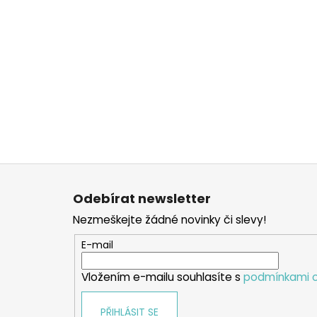
Z
á
Odebírat newsletter
p
Nezmeškejte žádné novinky či slevy!
a
t
E-mail
í
Vložením e-mailu souhlasíte s
podmínkami o
PŘIHLÁSIT SE