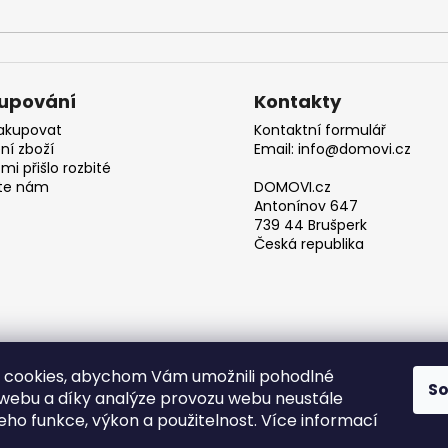
upování
Kontakty
akupovat
Kontaktní formulář
ní zboží
Email: info@domovi.cz
mi přišlo rozbité
te nám
DOMOVI.cz
Antonínov 647
739 44 Brušperk
Česká republika
 cookies, abychom Vám umožnili pohodlné
S
 webu a díky analýze provozu webu neustále
Obchodní podmínky
jeho funkce, výkon a použitelnost. Více informací