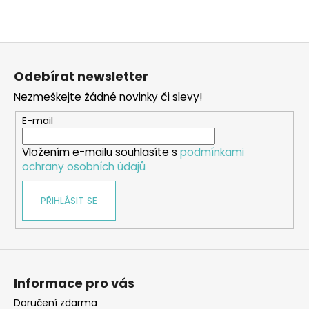
Z
á
Odebírat newsletter
p
Nezmeškejte žádné novinky či slevy!
a
t
E-mail
í
Vložením e-mailu souhlasíte s
podmínkami
ochrany osobních údajů
PŘIHLÁSIT SE
Informace pro vás
Doručení zdarma