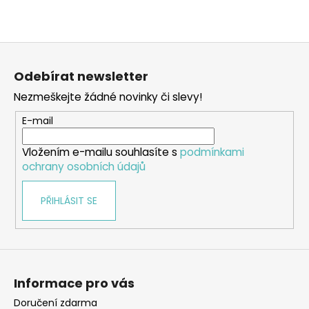
Z
á
Odebírat newsletter
p
Nezmeškejte žádné novinky či slevy!
a
t
E-mail
í
Vložením e-mailu souhlasíte s
podmínkami
ochrany osobních údajů
PŘIHLÁSIT SE
Informace pro vás
Doručení zdarma