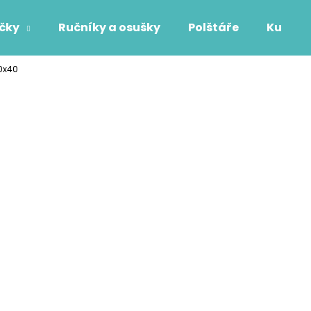
áčky
Ručníky a osušky
Polštáře
Kuchyň
0x40
Co potřebujete najít?
HLEDAT
Doporučujeme