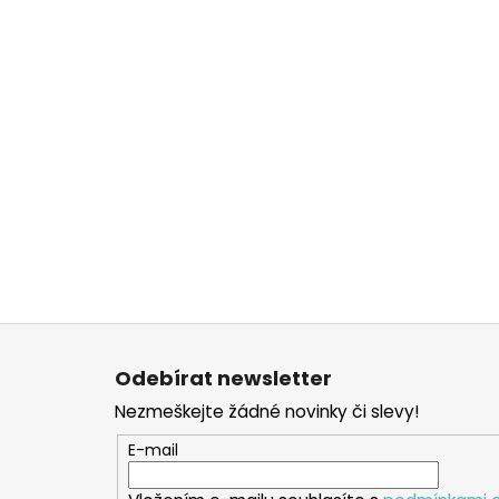
Z
á
Odebírat newsletter
p
Nezmeškejte žádné novinky či slevy!
a
t
E-mail
í