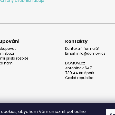
chrany osobních údajů
upování
Kontakty
akupovat
Kontaktní formulář
ní zboží
Email: info@domovi.cz
mi přišlo rozbité
te nám
DOMOVI.cz
Antonínov 647
739 44 Brušperk
Česká republika
 cookies, abychom Vám umožnili pohodlné
S