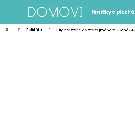
K
Přejít
na
o
Hrníčky a plech
obsah
Zpět
Zpět
š
do
do
í
Domů
Polštáře
Bílý polštář s vlastním jménem Tučňák 4
k
obchodu
obchodu