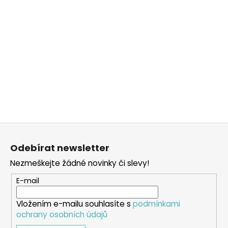
Z
á
Odebírat newsletter
p
Nezmeškejte žádné novinky či slevy!
a
t
E-mail
í
Vložením e-mailu souhlasíte s
podmínkami
ochrany osobních údajů