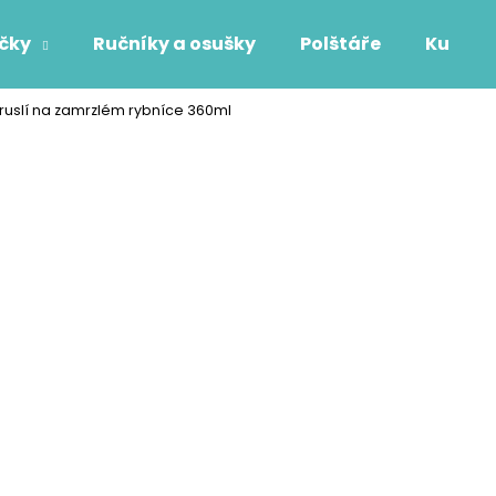
áčky
Ručníky a osušky
Polštáře
Kuchyň
ruslí na zamrzlém rybníce 360ml
Co potřebujete najít?
HLEDAT
Doporučujeme