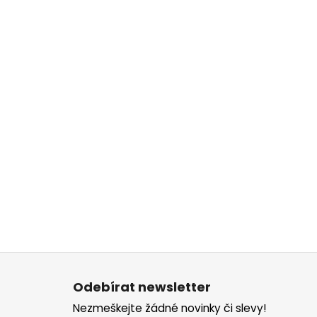
Z
á
Odebírat newsletter
p
Nezmeškejte žádné novinky či slevy!
a