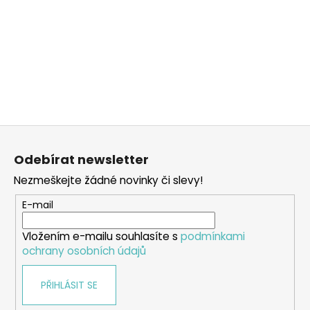
Z
á
Odebírat newsletter
p
Nezmeškejte žádné novinky či slevy!
a
t
E-mail
í
Vložením e-mailu souhlasíte s
podmínkami
ochrany osobních údajů
PŘIHLÁSIT SE