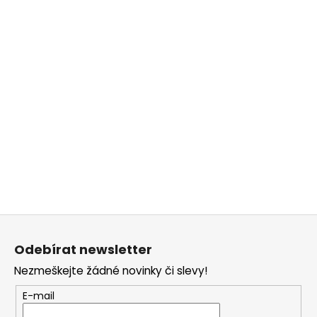
Z
á
Odebírat newsletter
p
Nezmeškejte žádné novinky či slevy!
a
t
E-mail
í