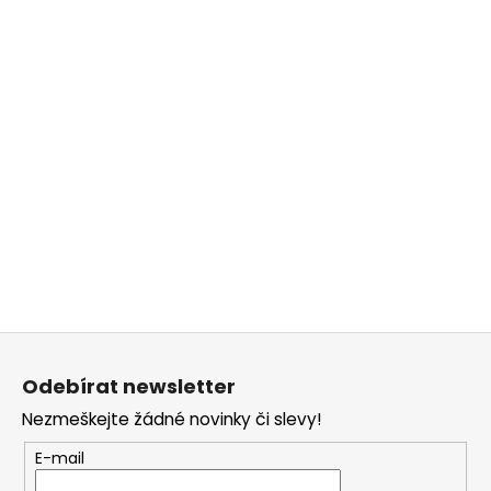
Z
á
Odebírat newsletter
p
Nezmeškejte žádné novinky či slevy!
a
t
E-mail
í