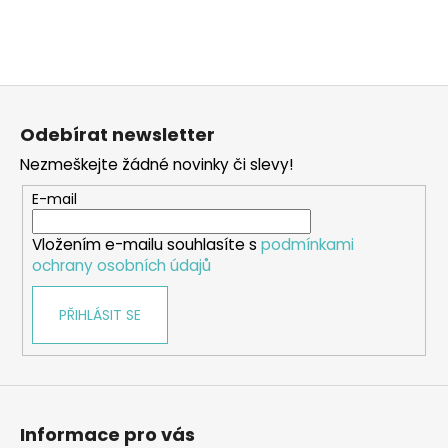
Z
á
Odebírat newsletter
p
Nezmeškejte žádné novinky či slevy!
a
t
E-mail
í
Vložením e-mailu souhlasíte s
podmínkami
ochrany osobních údajů
PŘIHLÁSIT SE
Informace pro vás