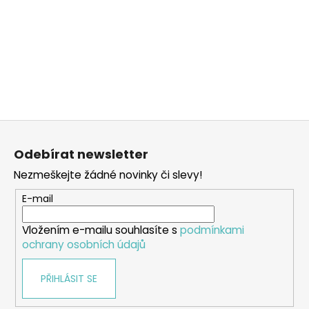
Z
á
Odebírat newsletter
p
Nezmeškejte žádné novinky či slevy!
a
t
E-mail
í
Vložením e-mailu souhlasíte s
podmínkami
ochrany osobních údajů
PŘIHLÁSIT SE