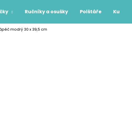
áčky
Ručníky a osušky
Polštáře
Kuchyň
ápěč modrý 30 x 39,5 cm
Co potřebujete najít?
HLEDAT
Doporučujeme