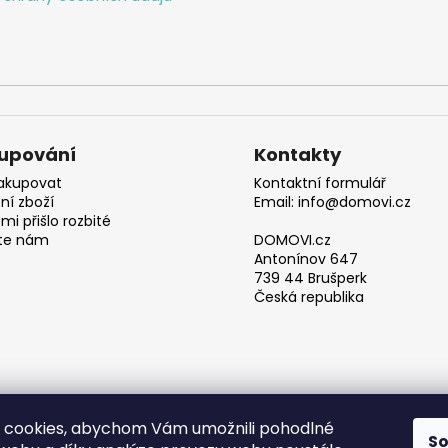
upování
Kontakty
akupovat
Kontaktní formulář
ní zboží
Email: info@domovi.cz
mi přišlo rozbité
te nám
DOMOVI.cz
Antonínov 647
739 44 Brušperk
Česká republika
 cookies, abychom Vám umožnili pohodlné
S