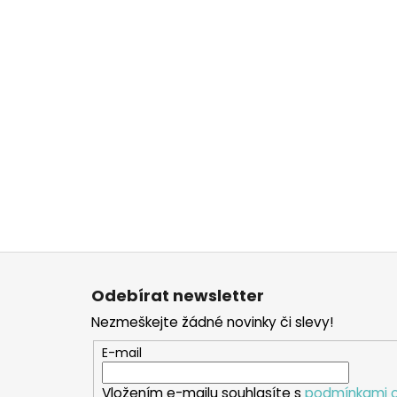
Z
á
Odebírat newsletter
p
Nezmeškejte žádné novinky či slevy!
a
t
E-mail
í
Vložením e-mailu souhlasíte s
podmínkami o