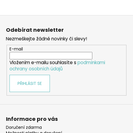
Z
á
Odebírat newsletter
p
Nezmeškejte žádné novinky či slevy!
a
t
E-mail
í
Vložením e-mailu souhlasíte s
podmínkami
ochrany osobních údajů
PŘIHLÁSIT SE
Informace pro vás
Doručení zdarma
Možnosti platby a doručení