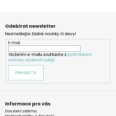
Z
á
Odebírat newsletter
p
Nezmeškejte žádné novinky či slevy!
a
t
E-mail
í
Vložením e-mailu souhlasíte s
podmínkami
ochrany osobních údajů
PŘIHLÁSIT SE
Informace pro vás
Doručení zdarma
Možnosti platby a doručení