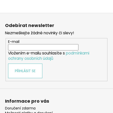
Z
á
Odebírat newsletter
p
Nezmeškejte žádné novinky či slevy!
a
t
E-mail
í
Vložením e-mailu souhlasíte s
podmínkami
ochrany osobních údajů
PŘIHLÁSIT SE
Informace pro vás
Doručení zdarma
Možnosti platby a doručení