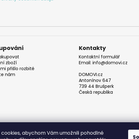
upování
Kontakty
akupovat
Kontaktní formulář
ní zboží
Email: info@domovi.cz
mi přišlo rozbité
te nám
DOMOVI.cz
Antonínov 647
739 44 Brušperk
Česká republika
 cookies, abychom Vám umožnili pohodlné
S