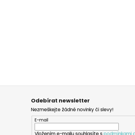
Z
á
Odebírat newsletter
p
Nezmeškejte žádné novinky či slevy!
a
t
E-mail
í
Vložením e-mailu souhlasíte s
podmínkami o