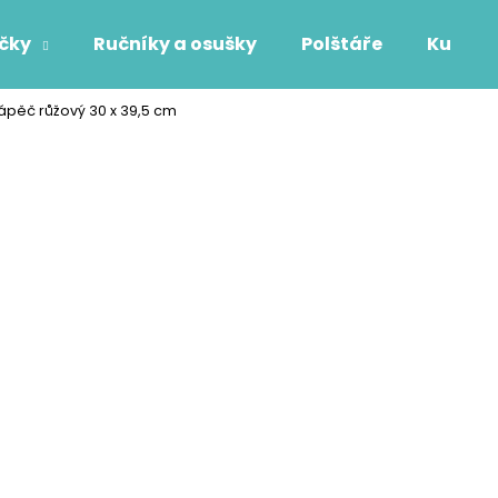
áčky
Ručníky a osušky
Polštáře
Kuchyň
ápěč růžový 30 x 39,5 cm
Co potřebujete najít?
HLEDAT
Doporučujeme