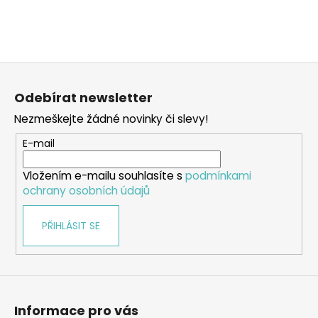
Z
á
Odebírat newsletter
p
Nezmeškejte žádné novinky či slevy!
a
t
E-mail
í
Vložením e-mailu souhlasíte s
podmínkami
ochrany osobních údajů
PŘIHLÁSIT SE
Informace pro vás