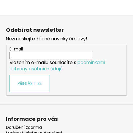
Z
á
Odebírat newsletter
p
Nezmeškejte žádné novinky či slevy!
a
t
E-mail
í
Vložením e-mailu souhlasíte s
podmínkami
ochrany osobních údajů
PŘIHLÁSIT SE
Informace pro vás
Doručení zdarma
Možnosti platby a doručení