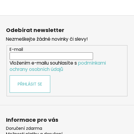
Z
á
Odebírat newsletter
p
Nezmeškejte žádné novinky či slevy!
a
t
E-mail
í
Vložením e-mailu souhlasíte s
podmínkami
ochrany osobních údajů
PŘIHLÁSIT SE
Informace pro vás
Doručení zdarma
Možnosti platby a doručení